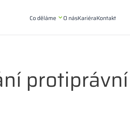
Co děláme
O nás
Kariéra
Kontakt
í protiprávní